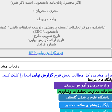
(اگر محصول پایان‌نامه دانشجویی است ذکر شود)
مجری / مجریان :
واحد مربوطه:
(دانشکده / مرکز تحقیقات / هسته پژوهشی / توسعه تحقیقات بالینی / کمیته
دانشجویی/
EDC
)
تاریخ تصویب طرح :
تاریخ ارائه گزارش نهایی:
شماره قراداد:
فرم گزارش نهایی P‏DF
دفعات مشاهده: 2805
برای مشاهده کل مطالب بخش
فرم گزارش نهایی
اینجا را کلیک کنید.
پایگاه های مرتبط
وزارت درمان و آموزش پزشكي
سامانه معاونت تحقیقات وفناوری
دانشگاه علوم پزشکی گلستان
پايگاه پژوهشهاي سلامت كشور