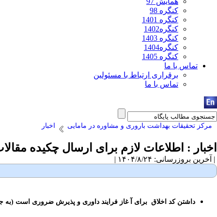
همایش 97
کنگره 98
کنگره 1401
کنگره1402
کنگره 1403
کنگره1404
کنگره 1405
تماس با ما
برقراری ارتباط با مسئولین
تماس با ما
مرکز تحقیقات بهداشت باروری و مشاوره در مامایی
اخبار
اخبار : اطلاعات لازم برای ارسال چکیده مقالا
| آخرین بروزرسانی: ۱۴۰۴/۸/۲۴ |
داشتن کد اخلاق
برای آ غاز فرایند داوری و پذیرش ضروری است (به ج